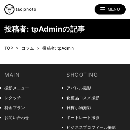
MENU
投稿者:
tpAdmin
の記事
投稿者:
tpAdmin
TOP
コラム
MAIN
SHOOTING
撮影メニュー
アパレル撮影
レタッチ
化粧品コスメ撮影
料金プラン
雑貨小物撮影
お問い合わせ
ポートレート撮影
ビジネスプロフィール撮影