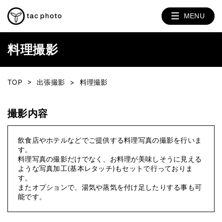
MENU
料理撮影
料理撮影
TOP
出張撮影
撮影内容
飲食店やホテルなどでご提供する料理写真の撮影を行いま
す。
料理写真の撮影だけでなく、お料理が美味しそうに見える
ような写真加工(基本レタッチ)もセットで行っておりま
す。
またオプションで、湯気や蒸気を付け足したりする事も可
能です。