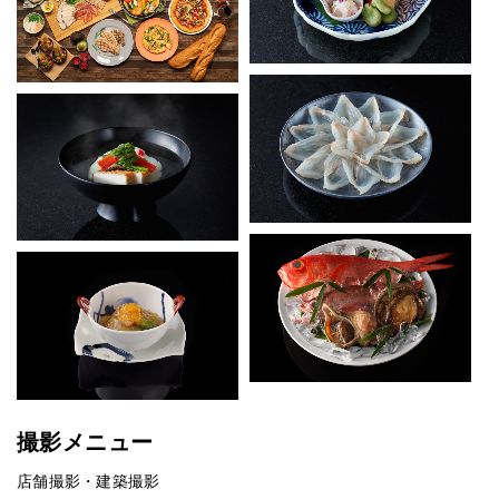
撮影メニュー
店舗撮影・建築撮影