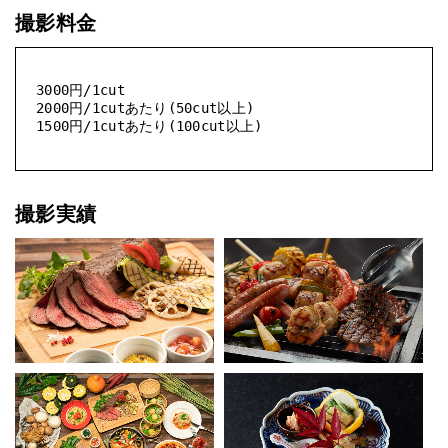
撮影料金
3000円/1cut

2000円/1cutあたり(50cut以上)

1500円/1cutあたり(100cut以上)
撮影実績